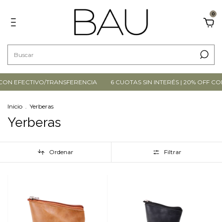
0
F CON EFECTIVO/TRANSFERENCIA
6 CUOTAS SIN INTERÉS | 20% OFF C
Inicio
.
Yerberas
Yerberas
Ordenar
Filtrar