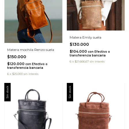
Matera Emily suela
$130.000
Matera mochila Renzo suela
$104.000
con
Efectivo o
transferencia bancaria
$150.000
6
x
$21.666,67
sin interés
$120.000
con
Efectivo o
transferencia bancaria
6
x
$25.000
sin interés
Sin stock
Sin stock