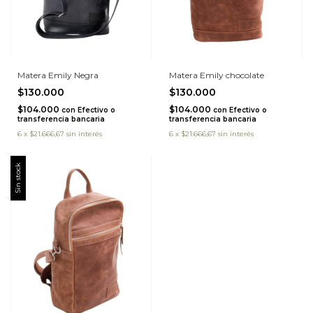
Matera Emily Negra
Matera Emily chocolate
$130.000
$130.000
$104.000
$104.000
con
Efectivo o
con
Efectivo o
transferencia bancaria
transferencia bancaria
6
x
$21.666,67
sin interés
6
x
$21.666,67
sin interés
Sin stock